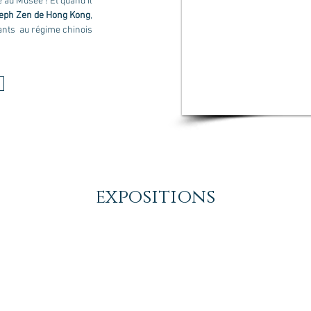
e au Musée ! Et quand il
eph Zen de Hong Kong
,
sants au régime chinois
expositions