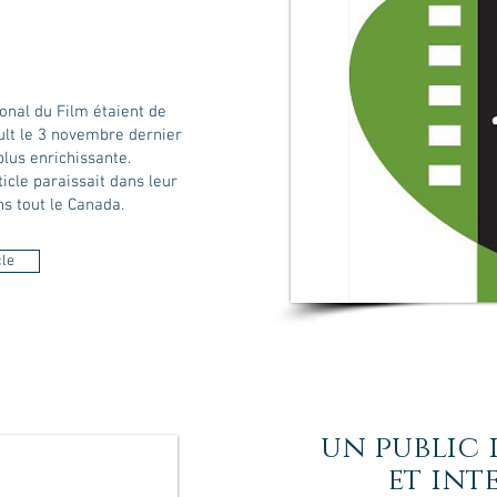
onal du Film étaient de
lt le 3 novembre dernier
lus enrichissante.
ticle paraissait dans leur
ns tout le Canada.
cle
un public
et int