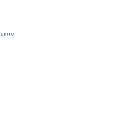
ault
accueil
à propos
expositions
publications / sal
seum