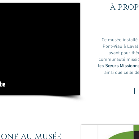
à pro
Ce musée installé
Pont-Viau à Laval
ayant pour thè
communauté missio
les
Sœurs Missionna
ainsi que celle d
l'onf au musée