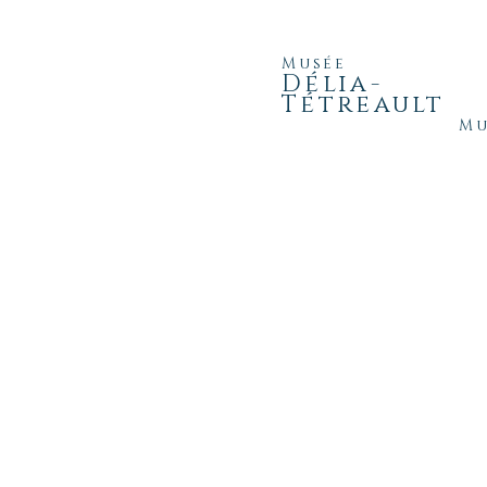
Musée
Délia-Tétre
Délia-
Tétreault
Mu