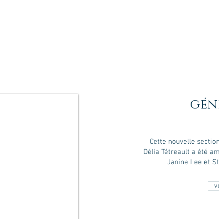
gén
Cette nouvelle sectio
Délia Tétreault
a été am
Janine Lee et S
v